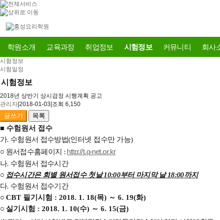
학원소개
교육과정
취업정보
시험정보
커뮤니티
회사
시험정보
시험일정
시험정보
2018년 상반기 상시검정 시행계획 공고
관리자
|
2018-01-03
|
조회 6,150
글쓰기
목록
■
수험원서 접수
가
.
수험원서 접수방법
(
인터넷 접수만 가능
)
○
원서접수홈페이지
:
http://t.q-net.or.kr
나
.
수험원서 접수시간
○
접수시간은 회별 원서접수 첫날
10:00
부터 마지막 날
18:00
까지
다
.
수험원서 접수기간
○
CBT
필기시험
: 2018. 1. 18(
목
)
～
6. 19(
화
)
○
실기시험
: 2018. 1. 10(
수
)
～
6. 15(
금
)