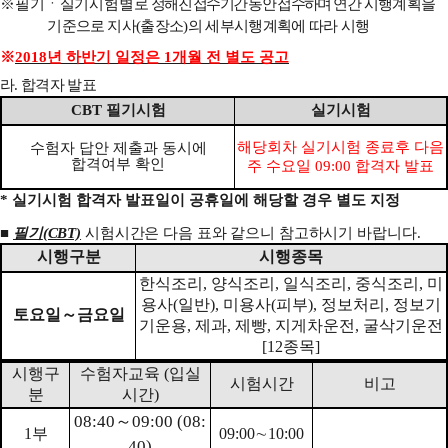
※
필기ㆍ실기시험별로
정해진 접수기간 동안 접수하며
연간
시행계획을
기준으로 지사
(
출장소
)
의 세부시행계획에 따라 시행
※
2018
년 하반기 일정은
1
개월 전 별도 공고
라
.
합격자 발표
CBT
필기시험
실기시험
해당회차 실기시험 종료후 다음
수험자 답안 제출과 동시에
합격여부 확인
주 수요일
09:00
합격자 발표
*
실기시험 합격자 발표일이 공휴일에 해당할 경우 별도 지정
■
필기
(CBT)
시험시간은 다음 표와 같으니 참고하시기 바랍니다
.
시행구분
시행종목
한식조리
,
양식조리
,
일식조리
,
중식조리
,
미
용사
(
일반
),
미용사
(
피부
),
정보처리
,
정보기
토요일
～
금요일
기운용
,
제과
,
제빵
,
지게차운전
,
굴삭기운전
[12
종목
]
시행구
수험자교육
(
입실
시험시간
비고
분
시간
)
08:40
～
09:00 (08:
1
부
09:00
∼
10:00
40)