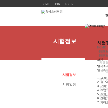
HOME
JOIN
LOGIN
인사
실업자
구인
시험
공지
학원
재직자
취업
시험
Q&A
시험정보
시험
교육
조리
취업
갤러
HOME
시험정
강사
생활
자료
시험정
보기
시설
폐백
일식조리
일식조리
오시
One 
시험정보
1. 국물
해외
2. 찜요
시험일정
3. 구
한식 
4. 초밥
5. 초회
떡제
6. 조림
7. 기타