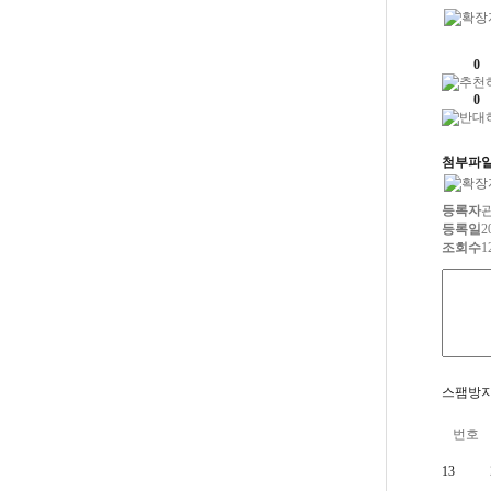
0
0
첨부파일
등록자
등록일
2
조회수
1
스팸방지
번호
13