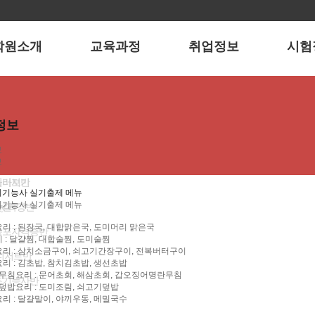
학원소개
교육과정
취업정보
시험
말
 내일배움카드
구직
정보
사항
특징
 내일배움카드
상담
일정
정보
목표
기능사반
관련사이트
리
보
진
요리반
실
보
둘러보기
이바지반
기능사 실기출제 메뉴
기능사 실기출제 메뉴
는길
Day 특강반
요리 : 된장국, 대합맑은국, 도미머리 맑은국
동포자격증반
리 : 달걀찜, 대합술찜, 도미술찜
이요리 : 삼치소금구이, 쇠고기간장구이, 전복버터구이
디저트반
요리 : 김초밥, 참치김초밥, 생선초밥
, 무침요리 : 문어초회, 해삼초회, 갑오징어명란무침
조기능사반
, 덮밥요리 : 도미조림, 쇠고기덮밥
요리 : 달걀말이, 야끼우동, 메밀국수