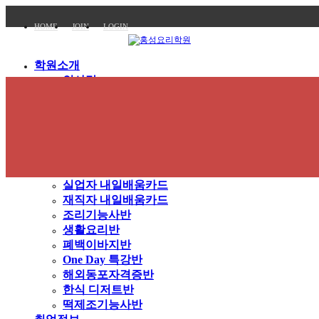
HOME
JOIN
LOGIN
학원소개
인사말
학원특징
교육목표
강사진
시설둘러보기
오시는길
교육과정
실업자 내일배움카드
재직자 내일배움카드
조리기능사반
생활요리반
폐백이바지반
One Day 특강반
해외동포자격증반
한식 디저트반
떡제조기능사반